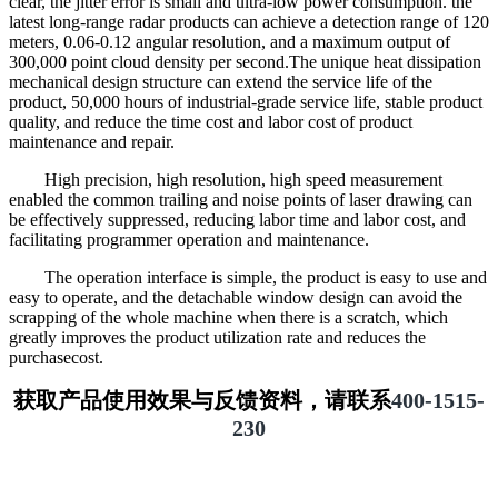
clear, the
j
itter error is small and ultra-low power consumption. the
latest long-range radar products can achieve a detection range of 120
meters, 0.06-0.12 angular resolution, and a maximum output of
300,000 point cloud density per second.The unique heat dissipation
mechanical design structure can extend the service life of the
product, 50,000 hours of industrial-grade service life, stable product
quality, and reduce the time cost and labor cost of product
maintenance and repair.
High precision, high resolution, high speed measurement
enabled t
he common trailing and noise points of laser drawing can
be effectively suppressed, reducing labor time and labor cost, and
facilitating programmer operation and maintenance.
The operation interface is simple, the product is easy to use and
easy to operate, and the detachable window design can avoid the
scrapping of the whole machine when there is a scratch, which
greatly improves the product utilization rate and reduces the
purchasecost.
获取产品使用效果与反馈资料，请联系
400-1515-
230