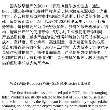
国内较早量产的脉冲TOF原理测距型激光雷达
，
通过
IP65
，
通过各种变化各种严苛测试
，
脉冲激光光源稳定
，
光束
均匀
，
点云数据形成的物体扫描边界清晰
，
抖动误差小超低功
耗
，
最新长距雷达产品可以做到120米检测范围
，
0.06-0.12角
分辨率
，
每秒最高30万点云密度输出。独有的散热机械设计结
构
，
能延长产品的使用寿命
，
5万小时工业级使用寿命时间
，
产品品质稳定
，
减少产品的维护保养和维修的时间成本和人力
成本。高精度、高分辨率、高速测量。激光建图常见的拖尾、
噪点能够得到有效抑制
，
减少人工时间与人力成本
，
方便程序
员操作和维护保养。操作界面简单
，
产品使用方便易操作
，
可
拆卸窗口设计
，
有划伤情况时
，
免于整机的报废
，
极大提高产
品的使用率和减少购买成本
。
WR (WittyRobotics) Witty SENSOR series LIDAR
The first domestic mass-produced pulse TOF principle ranging
lidar, Products are strictly related to the test
of
IP65
.
The pulse laser
source is
more
stable, the
light
beam is
more
uniformly dispersed,
t
he
scanning boundary of the object formed by point cloud data is
more