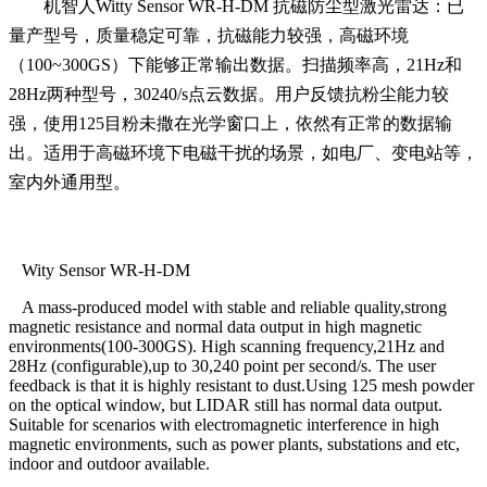
机智人
Witty Sensor WR-H-DM 抗磁防尘型激光雷达：已
量产型号，质量稳定可靠，抗磁能力较强，高磁环境
（100~300GS）下能够正常输出数据。扫描频率高，21Hz和
28Hz两种型号，30240/s点云数据。用户反馈抗粉尘能力较
强，使用125目粉未撒在光学窗口上，依然有正常的数据输
出。适用于高磁环境下电磁干扰的场景，如电厂、变电站等，
室内外通用型。
Wity Sensor WR-H-DM
A mass-produced model with stable and reliable quality,
strong
magnetic resistance and normal data output in high magnetic
environments
(100
-
300GS). High scanning frequency,21Hz and
28Hz
(configurable)
,
u
p to 30
,
240 point
per
second/s. The user
feedback is that it is highly resistant to dust
.U
sing
125 mesh powder
on the optical window, but
LIDAR
still has normal data output.
Suitable for scenarios with electromagnetic interference in high
magnetic environments, such as power plants, substations
and
etc
,
indoor and outdoor available
.