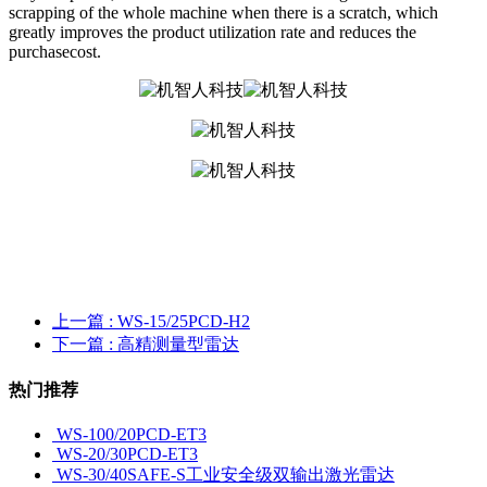
scrapping of the whole machine when there is a scratch, which
greatly improves the product utilization rate and reduces the
purchasecost.
上一篇
: WS-15/25PCD-H2
下一篇
: 高精测量型雷达
热门推荐
WS-100/20PCD-ET3
WS-20/30PCD-ET3
WS-30/40SAFE-S工业安全级双输出激光雷达