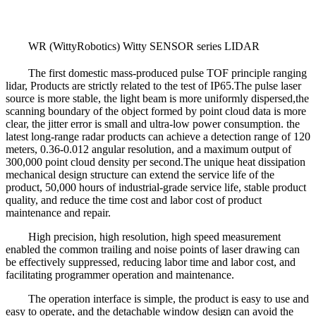
WR (WittyRobotics) Witty SENSOR series LIDAR
The first domestic mass-produced pulse TOF principle ranging
lidar, Products are strictly related to the test
of
IP65
.
The pulse laser
source is
more
stable, the
light
beam is
more
uniformly dispersed,
t
he
scanning boundary of the object formed by point cloud data is
more
clear, the
j
itter error is small and ultra-low power consumption. the
latest long-range radar products can achieve a detection range of 120
meters, 0.36-0.012 angular resolution, and a maximum output of
300,000 point cloud density per second.The unique heat dissipation
mechanical design structure can extend the service life of the
product, 50,000 hours of industrial-grade service life, stable product
quality, and reduce the time cost and labor cost of product
maintenance and repair.
High precision, high resolution, high speed measurement
enabled t
he common trailing and noise points of laser drawing can
be effectively suppressed, reducing labor time and labor cost, and
facilitating programmer operation and maintenance.
The operation interface is simple, the product is easy to use and
easy to operate, and the detachable window design can avoid the