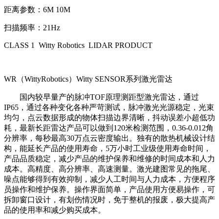
距离参数：6M 10M
扫描频率：21Hz
CLASS 1 Witty Robotics LIDAR PRODUCT
WR（WittyRobotics）Witty SENSOR系列激光雷达
国内较早量产的脉冲TOF原理测距型激光雷达
，
通过
IP65
，
通过各种变化各种严苛测试
，
脉冲激光光源稳定
，
光束
均匀
，
点云数据形成的物体扫描边界清晰
，
抖动误差小超低功
耗
，
最新长距雷达产品可以做到120米检测范围
，
0.36-0.012角
分辨率
，
每秒最高30万点云密度输出。独有的散热机械设计结
构
，
能延长产品的使用寿命
，
5万小时工业级使用寿命时间
，
产品品质稳定
，
减少产品的维护保养和维修的时间成本和人力
成本。高精度、高分辨率、高速测量。激光建图常见的拖尾、
噪点能够得到有效抑制
，
减少人工时间与人力成本
，
方便程序
员操作和维护保养。操作界面简单
，
产品使用方便易操作
，
可
拆卸窗口设计
，
有划伤情况时
，
免于整机的报废
，
极大提高产
品的使用率和减少购买成本
。