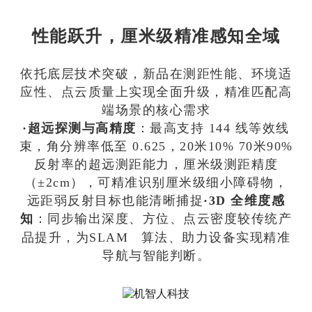
性能跃升，厘米级精准感知全域
依托底层技术突破，新品在测距性能、环境适
应性、点云质量上实现全面升级，精准匹配高
端场景的核心需求
·
超远探测与高
精度
：最高支持 144 线等效线
束，角分辨率低至 0.625，20米10% 70米90%
反射率的超远测距能力，厘米级测距精度
（±2cm），可精准识别厘米级细小障碍物，
远距弱反射目标也能清晰捕捉
·
3
D
全维度感
知
：同步输出深度、方位、点云密度较传统产
品提升，为
SLAM
算法、助力设备实现精准
导航与智能判断。