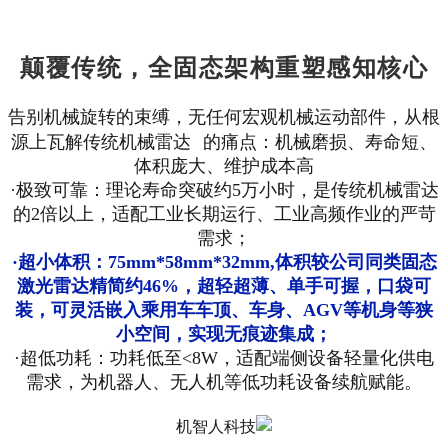
颠覆传统，全固态架构重塑感知核心
告别机械旋转的束缚，无任何宏观机械运动部件，从根
源上瓦解传统
机械雷达
的痛点：机械磨损、寿命短、
体积庞大、维护成本高
·
极致可靠
：理论寿命突破约5万小时，是传统机械雷达
的2倍以上，适配工业长期运行、工业高频作业的严苛
需求；
·
超小体积
：75mm*58mm*32mm,
体积较公司同类固态
激光雷达精简约46
%
，超轻超薄、单手可握，口袋可
装，可灵活嵌入乘用车车顶、车身、
AGV等
机身等狭
小
空间，实现无痕迹集成；
·
超低
功耗
：功耗低至<8W，适配端侧设备轻量化供电
需求，为机器人、无人机等低功耗设备续航赋能。